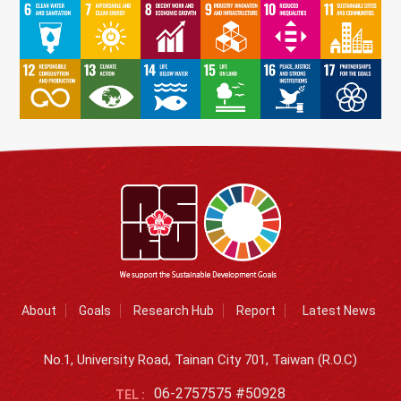
About
Goals
Research Hub
Report
Latest News
No.1, University Road, Tainan City 701, Taiwan (R.O.C)
06-2757575 #50928
TEL :